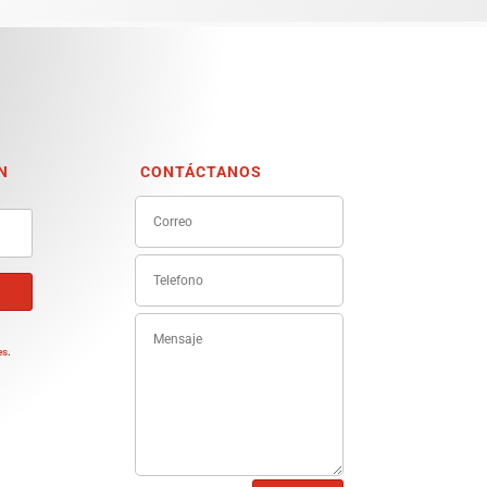
N
CONTÁCTANOS
e
es
.