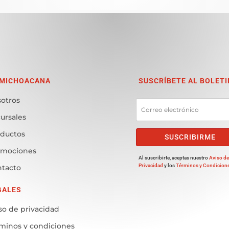
 MICHOACANA
SUSCRÍBETE AL BOLETI
otros
ursales
ductos
SUSCRIBIRME
omociones
Al suscribirte, aceptas nuestro
Aviso d
Privacidad
y los
Términos y Condicion
tacto
GALES
so de privacidad
minos y condiciones