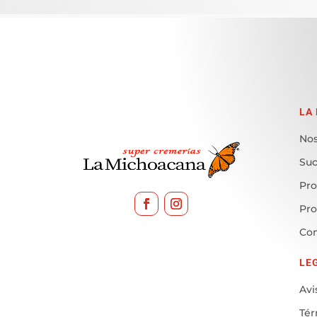
LA
Nos
Suc
Pro
Pr
Con
LE
Avi
Tér