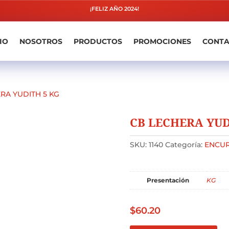
¡FELIZ AÑO 2024!
IO
NOSOTROS
PRODUCTOS
PROMOCIONES
CONT
RA YUDITH 5 KG
CB LECHERA YUD
SKU:
1140
Categoría:
ENCUR
Presentación
KG
$
60.20