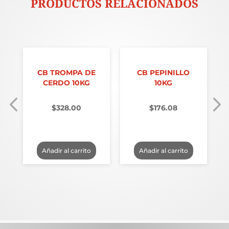
PRODUCTOS RELACIONADOS
O
CB TROMPA DE
CB PEPINILLO
CERDO 10KG
10KG
$
328.00
$
176.08
Añadir al carrito
Añadir al carrito