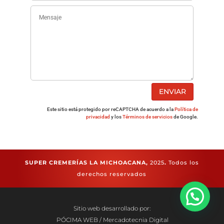
ENVIAR
Este sitio está protegido por reCAPTCHA de acuerdo a la
Política de
privacidad
y los
Términos de servicios
de Google.
SUPER CREMERÍAS LA MICHOACANA,
2025
.
Todos los
derechos reservados
Sitio web desarrollado por:
PÓCIMA WEB / Mercadotecnia Digital