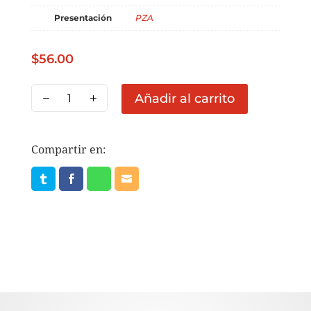
Presentación
PZA
$
56.00
CHILES
Añadir al carrito
JALAPEÑOS
EN
RODAJAS
Compartir en:
BOLSA
3KG
cantidad