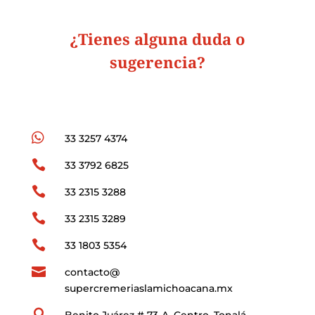
¿Tienes alguna duda o
sugerencia?

33 3257 4374

33 3792 6825

33 2315 3288

33 2315 3289

33 1803 5354

contacto@
supercremeriaslamichoacana.mx

Benito Juárez # 73-A, Centro, Tonalá,