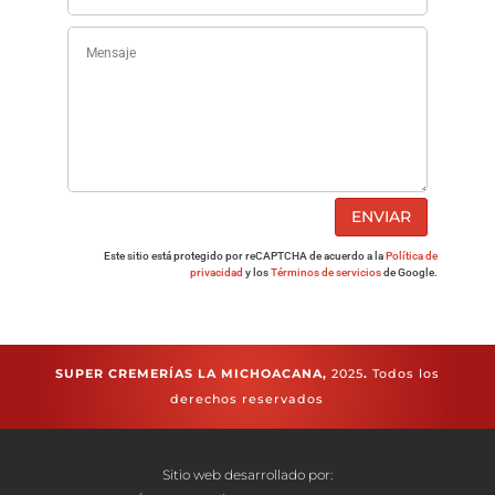
ENVIAR
Este sitio está protegido por reCAPTCHA de acuerdo a la
Política de
privacidad
y los
Términos de servicios
de Google.
SUPER CREMERÍAS LA MICHOACANA,
2025
.
Todos los
derechos reservados
Sitio web desarrollado por: