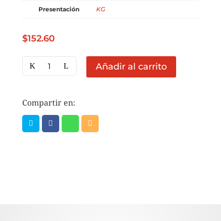
Presentación
KG
$
152.60
JAMON
Añadir al carrito
REBANADO
PAVO
FUD
Compartir en:
PRECIO
1
KG
(GRANEL)
cantidad