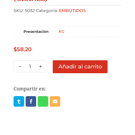
SKU:
5032
Categoría:
EMBUTIDOS
Presentación
KG
$
58.20
JAMON
Añadir al carrito
REBANADO
COCIDO
ANDALUCIA
Compartir en:
PRECIO
1
KG
(GRANEL)
cantidad