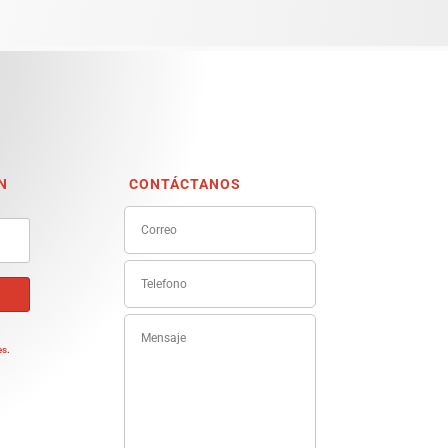
N
CONTÁCTANOS
e
es
.