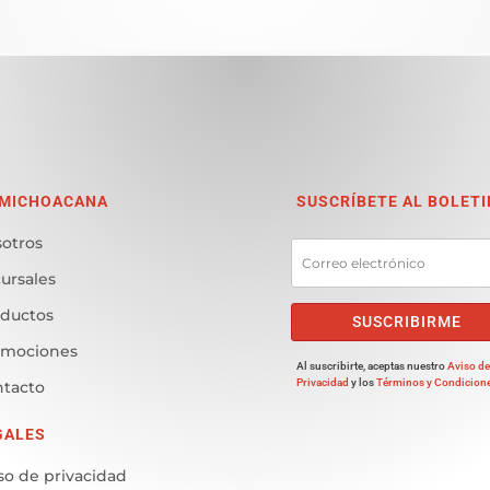
 MICHOACANA
SUSCRÍBETE AL BOLETI
otros
ursales
ductos
SUSCRIBIRME
omociones
Al suscribirte, aceptas nuestro
Aviso d
Privacidad
y los
Términos y Condicion
tacto
GALES
so de privacidad