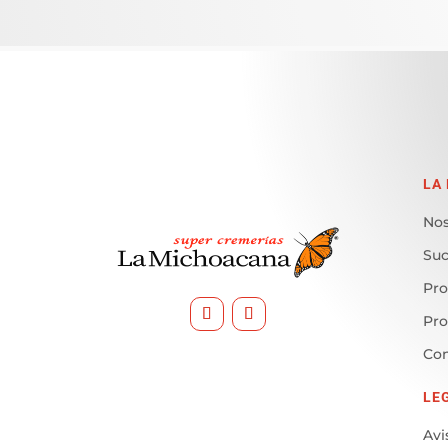
LA
Nos
Suc
Pro
Pr
Con
LE
Avi