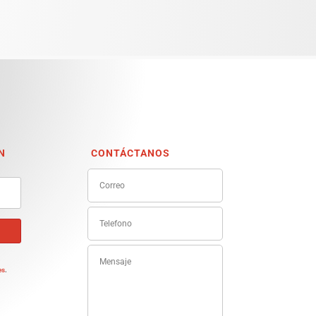
N
CONTÁCTANOS
e
es
.