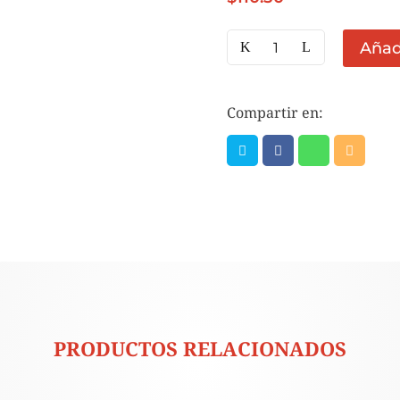
JAMON
Añadi
REBANADO
SEVILLA
ANDALUCIA
Compartir en:
PRECIO
1
KG
(GRANEL)
cantidad
PRODUCTOS RELACIONADOS