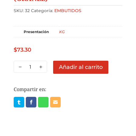
SKU:
32
Categoría:
EMBUTIDOS
Presentación
KG
$
73.30
JAMON
Añadir al carrito
REBANADO
COCIDO
ANDALUCIA
Compartir en:
PRECIO
1
KG
(GRANEL)
cantidad