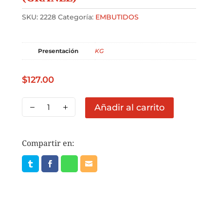
SKU:
2228
Categoría:
EMBUTIDOS
Presentación
KG
$
127.00
JAMON
Añadir al carrito
REBANADO
PECHUGA
DE
Compartir en:
PAVO
ROSS
PRECIO
1
KG
(GRANEL)
cantidad