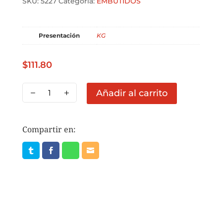
SKU:
5227
Categoría:
EMBUTIDOS
Presentación
KG
$
111.80
JAMON
Añadir al carrito
REBANADO
DE
PAVO
Compartir en:
ROSS
PRECIO
1
KG
(GRANEL)
cantidad