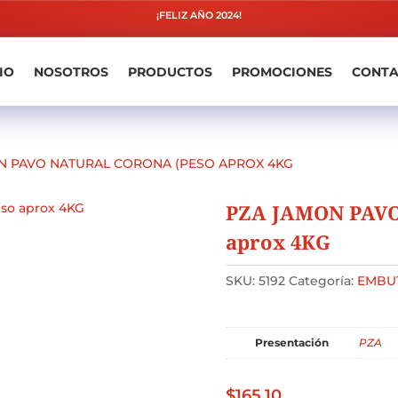
¡FELIZ AÑO 2024!
IO
NOSOTROS
PRODUCTOS
PROMOCIONES
CONT
N PAVO NATURAL CORONA (PESO APROX 4KG
PZA JAMON PAV
aprox 4KG
SKU:
5192
Categoría:
EMBU
Presentación
PZA
$
165.10