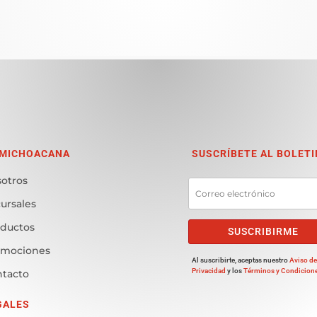
 MICHOACANA
SUSCRÍBETE AL BOLETI
otros
ursales
ductos
SUSCRIBIRME
omociones
Al suscribirte, aceptas nuestro
Aviso d
Privacidad
y los
Términos y Condicion
tacto
GALES