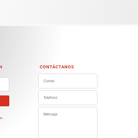
N
CONTÁCTANOS
e
es
.