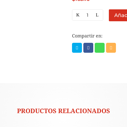
PZA
Añadi
JAMON
PAVO
NATURAL
Compartir en:
CORONA
(peso
aprox
4KG
cantidad
PRODUCTOS RELACIONADOS