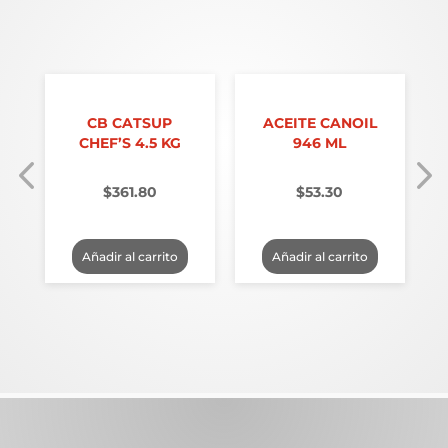
A
CB CATSUP
ACEITE CANOIL
CHEF’S 4.5 KG
946 ML
$
361.80
$
53.30
Añadir al carrito
Añadir al carrito