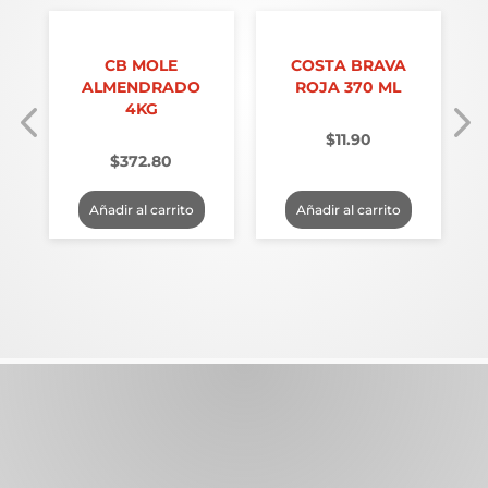
CB MOLE
COSTA BRAVA
G
ALMENDRADO
ROJA 370 ML
4KG
$
11.90
$
372.80
Añadir al carrito
Añadir al carrito