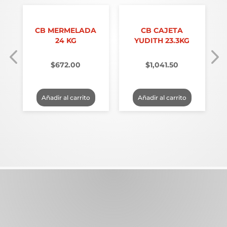
8
CB MERMELADA
CB CAJETA
24 KG
YUDITH 23.3KG
$
672.00
$
1,041.50
Añadir al carrito
Añadir al carrito