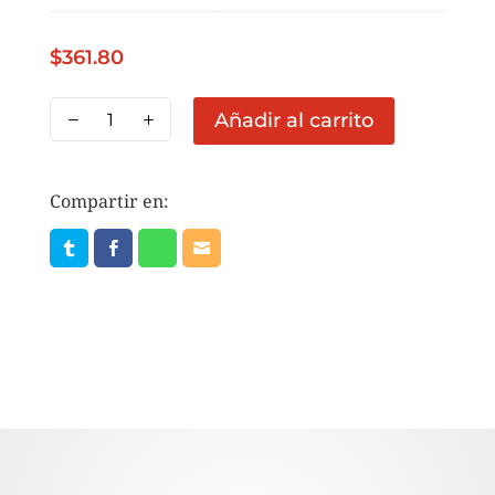
$
361.80
CB
Añadir al carrito
CATSUP
CHEF'S
4.5
Compartir en:
KG
cantidad