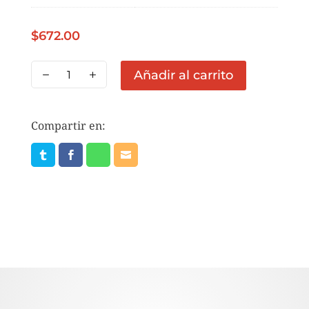
$
672.00
CB
Añadir al carrito
MERMELADA
24
KG
Compartir en:
cantidad