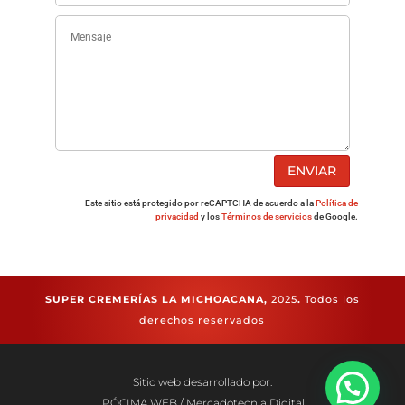
ENVIAR
Este sitio está protegido por reCAPTCHA de acuerdo a la
Política de
privacidad
y los
Términos de servicios
de Google.
SUPER CREMERÍAS LA MICHOACANA,
2025
.
Todos los
derechos reservados
Sitio web desarrollado por:
PÓCIMA WEB / Mercadotecnia Digital