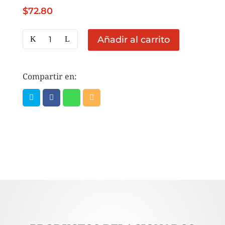
$
72.80
CB
Añadir al carrito
MIEL
PURA
27KG
Compartir en:
cantidad