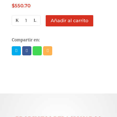
$
550.70
CB
Añadir al carrito
PIÑA
EN
TROZO
Compartir en:
15KG
cantidad