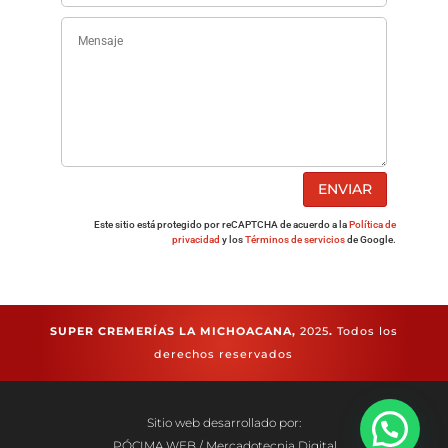
ENVIAR
Este sitio está protegido por reCAPTCHA de acuerdo a la
Política de
privacidad
y los
Términos de servicios
de Google.
SUPER CREMERÍAS LA MICHOACANA,
2025
.
Todos los
derechos reservados
Sitio web desarrollado por:
PÓCIMA WEB / Mercadotecnia Digital