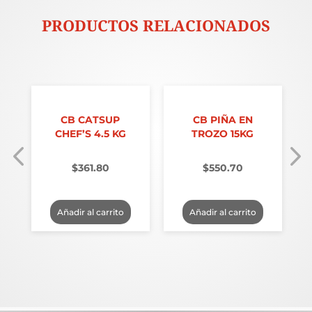
PRODUCTOS RELACIONADOS
CB CATSUP
CB PIÑA EN
3
CHEF’S 4.5 KG
TROZO 15KG
$
361.80
$
550.70
Añadir al carrito
Añadir al carrito