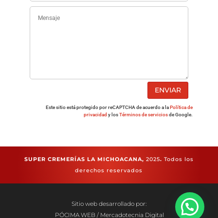
ENVIAR
Este sitio está protegido por reCAPTCHA de acuerdo a la
Política de
privacidad
y los
Términos de servicios
de Google.
SUPER CREMERÍAS LA MICHOACANA,
2025
.
Todos los
derechos reservados
Sitio web desarrollado por:
PÓCIMA WEB / Mercadotecnia Digital