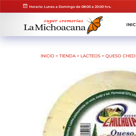
Horario: Lunes a Domingo de 08:00 a 20:00 hrs.
INIC
INICIO
>
TIENDA
>
LACTEOS
>
QUESO CHEDD