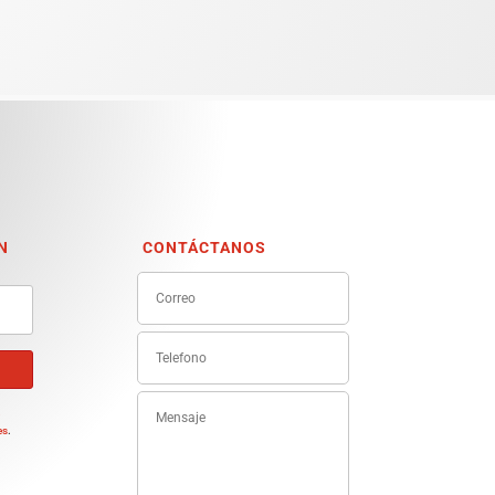
N
CONTÁCTANOS
e
es
.