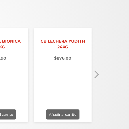
 BIONICA
CB LECHERA YUDITH
YOGURT LA
 KG
24KG
$
36.
.90
$
876.00
l carrito
Añadir al carrito
Añadir al 