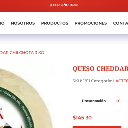
¡FELIZ AÑO 2024!
IO
NOSOTROS
PRODUCTOS
PROMOCIONES
CONT
AR CHILCHOTA 3 KG
QUESO CHEDDAR
SKU:
1811
Categoría:
LACTE
Presentación
KG
$
145.30