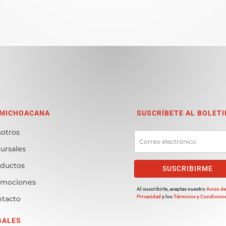
 MICHOACANA
SUSCRÍBETE AL BOLETI
otros
ursales
ductos
SUSCRIBIRME
omociones
Al suscribirte, aceptas nuestro
Aviso d
Privacidad
y los
Términos y Condicion
tacto
GALES