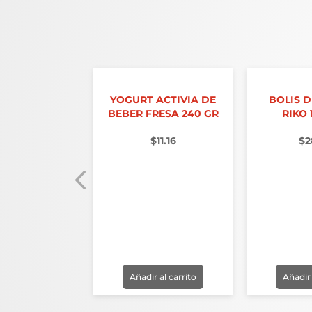
YOGURT ACTIVIA DE
BOLIS 
BEBER FRESA 240 GR
RIKO 
$
11.16
$
2
 CHILCHOTA
1 LT
38.70
r al carrito
Añadir al carrito
Añadir 