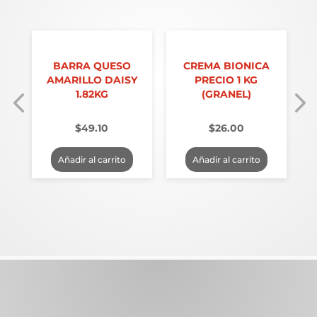
T
BARRA QUESO
CREMA BIONICA
AMARILLO DAISY
PRECIO 1 KG
1.82KG
(GRANEL)
$
49.10
$
26.00
Añadir al carrito
Añadir al carrito