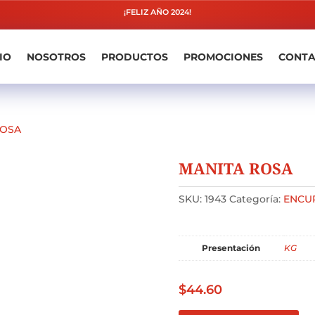
¡FELIZ AÑO 2024!
IO
NOSOTROS
PRODUCTOS
PROMOCIONES
CONT
ROSA
MANITA ROSA
SKU:
1943
Categoría:
ENCU
Presentación
KG
$
44.60