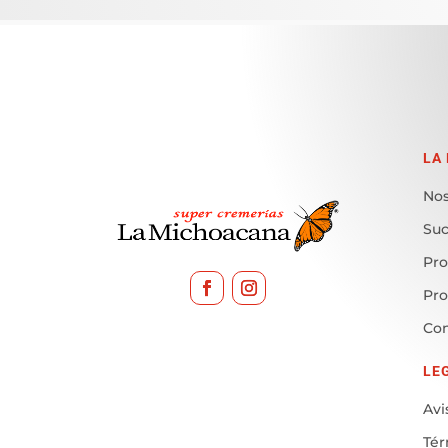
LA
Nos
Suc
Pro
Pr
Con
LE
Avi
Tér