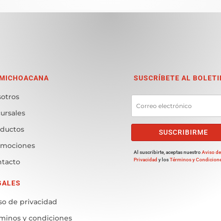
 MICHOACANA
SUSCRÍBETE AL BOLETI
otros
ursales
ductos
SUSCRIBIRME
omociones
Al suscribirte, aceptas nuestro
Aviso d
Privacidad
y los
Términos y Condicion
tacto
GALES
so de privacidad
minos y condiciones