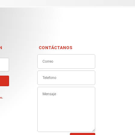
N
CONTÁCTANOS
e
es
.