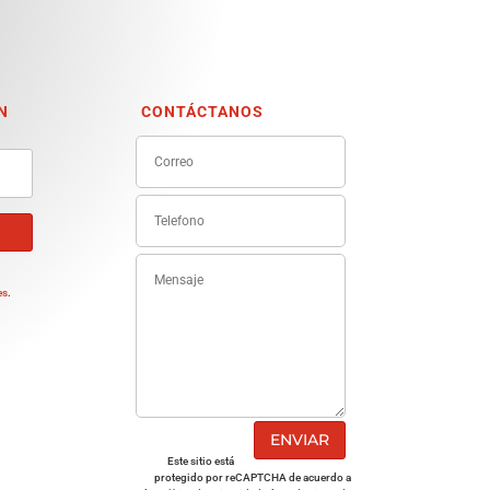
N
CONTÁCTANOS
e
es
.
ENVIAR
Este sitio está
protegido por reCAPTCHA de acuerdo a