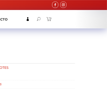
ACTO
OTES
S