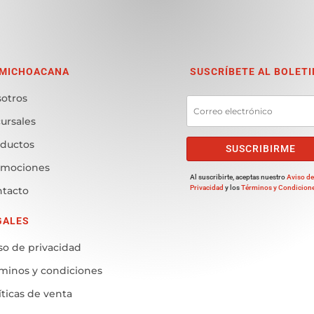
 MICHOACANA
SUSCRÍBETE AL BOLETI
otros
ursales
ductos
SUSCRIBIRME
omociones
Al suscribirte, aceptas nuestro
Aviso d
Privacidad
y los
Términos y Condicion
tacto
GALES
so de privacidad
minos y condiciones
íticas de venta