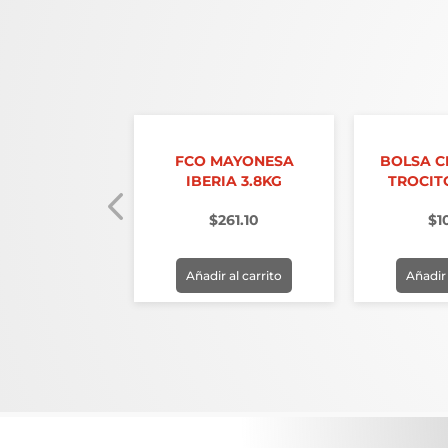
PRECIO 1 KG
FCO MAYONESA
BOLSA 
RANEL)
IBERIA 3.8KG
TROCITO
30.50
$
261.10
$
1
r al carrito
Añadir al carrito
Añadir 