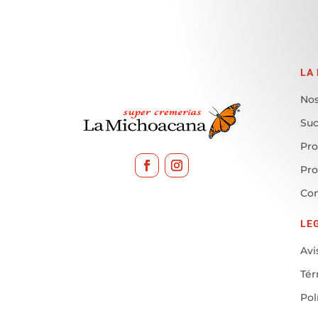
LA
Nos
Suc
Pro
Pr
Con
LE
Avi
Tér
Pol