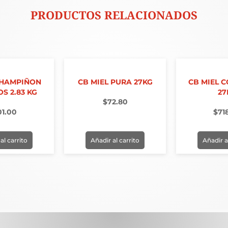
PRODUCTOS RELACIONADOS
CHAMPIÑON
CB MIEL PURA 27KG
CB MIEL 
S 2.83 KG
27
$
72.80
01.00
$
71
al carrito
Añadir al carrito
Añadir a