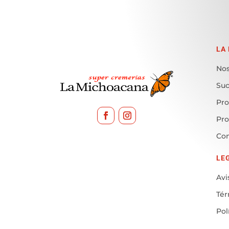
LA
Nos
Suc
Pro
Pr
Con
LE
Avi
Tér
Pol