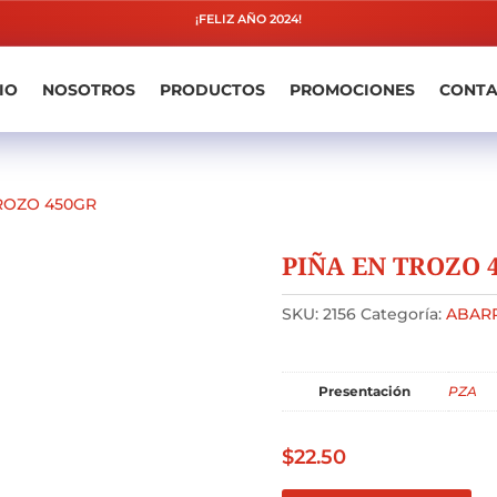
¡FELIZ AÑO 2024!
IO
NOSOTROS
PRODUCTOS
PROMOCIONES
CONT
TROZO 450GR
PIÑA EN TROZO 
SKU:
2156
Categoría:
ABAR
Presentación
PZA
$
22.50