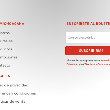
 MICHOACANA
SUSCRÍBETE AL BOLETI
otros
ursales
ductos
SUSCRIBIRME
omociones
Al suscribirte, aceptas nuestro
Aviso d
Privacidad
y los
Términos y Condicion
tacto
GALES
so de privacidad
minos y condiciones
íticas de venta