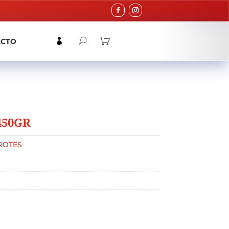
ACTO
450GR
ROTES