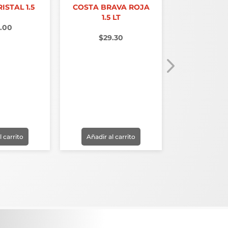
ISTAL 1.5
COSTA BRAVA ROJA
CB PIÑA E
1.5 LT
15K
.00
$
29.30
$
550
l carrito
Añadir al carrito
Añadir al 