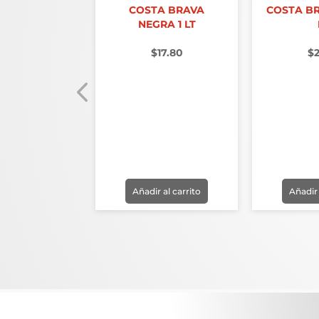
ETA YUDITH
COSTA BRAVA
COSTA BR
3.3KG
NEGRA 1 LT
,041.50
$
17.80
$
r al carrito
Añadir al carrito
Añadir 