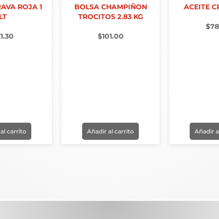
AVA ROJA 1
BOLSA CHAMPIÑON
ACEITE CR
LT
TROCITOS 2.83 KG
$
78
21.30
$
101.00
al carrito
Añadir al carrito
Añadir a