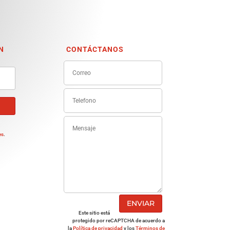
N
CONTÁCTANOS
e
es
.
ENVIAR
Este sitio está
protegido por reCAPTCHA de acuerdo a
la
Política de privacidad
y los
Términos de