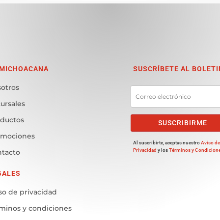
 MICHOACANA
SUSCRÍBETE AL BOLETI
otros
ursales
ductos
SUSCRIBIRME
omociones
Al suscribirte, aceptas nuestro
Aviso d
Privacidad
y los
Términos y Condicion
tacto
GALES
so de privacidad
minos y condiciones