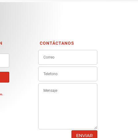
N
CONTÁCTANOS
e
es
.
ENVIAR