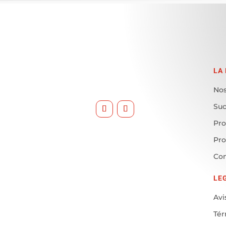
LA
Nos
Suc
Pro
Pr
Con
LE
Avi
Tér