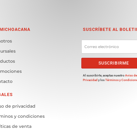
 MICHOACANA
SUSCRÍBETE AL BOLETI
otros
ursales
ductos
SUSCRIBIRME
omociones
Al suscribirte, aceptas nuestro
Aviso d
Privacidad
y los
Términos y Condicion
tacto
GALES
so de privacidad
minos y condiciones
íticas de venta