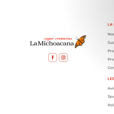
LA
Nos
Suc
Pro
Pr
Con
LE
Avi
Tér
Pol