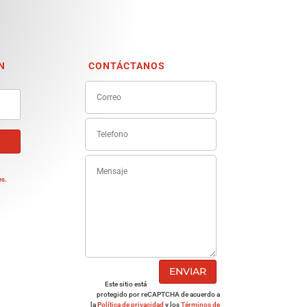
N
CONTÁCTANOS
e
es
.
ENVIAR
Este sitio está
protegido por reCAPTCHA de acuerdo a
la
Política de privacidad
y los
Términos de