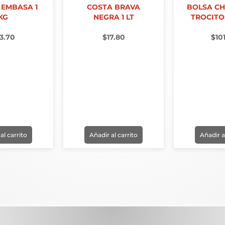
 EMBASA 1
COSTA BRAVA
BOLSA C
KG
NEGRA 1 LT
TROCITOS
3.70
$
17.80
$
10
al carrito
Añadir al carrito
Añadir a