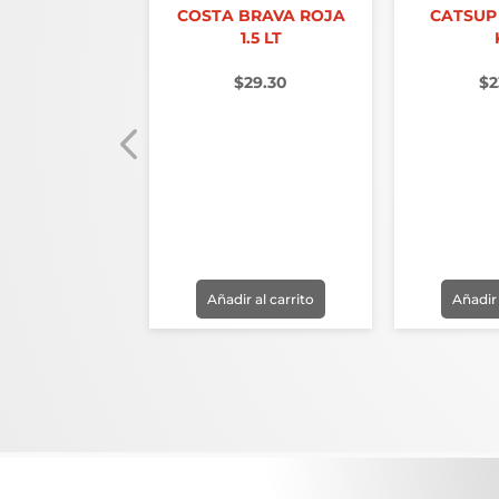
COSTA BRAVA ROJA
CATSUP
1.5 LT
$
29.30
$
2
CRISTAL 500
ML
25.80
r al carrito
Añadir al carrito
Añadir 