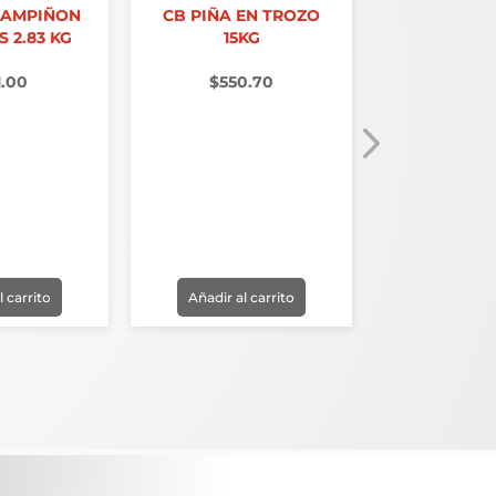
HAMPIÑON
CB PIÑA EN TROZO
COSTA BRA
 2.83 KG
15KG
370 
1.00
$
550.70
$
11.
l carrito
Añadir al carrito
Añadir al 