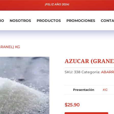
¡FELIZ AÑO 2024!
IO
NOSOTROS
PRODUCTOS
PROMOCIONES
CONT
GRANEL) KG
AZUCAR (GRANE
SKU:
338
Categoría:
ABARR
Presentación
KG
$
25.90