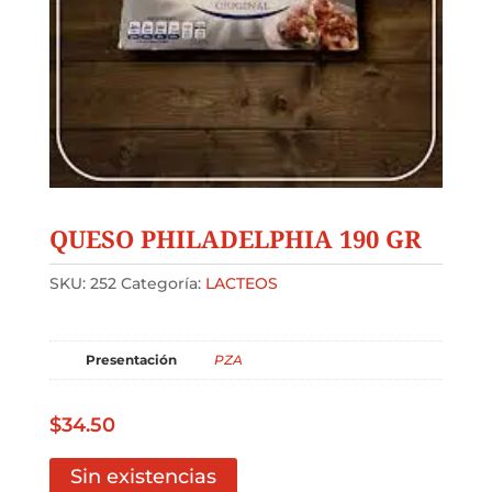
QUESO PHILADELPHIA 190 GR
SKU:
252
Categoría:
LACTEOS
Presentación
PZA
$
34.50
Sin existencias