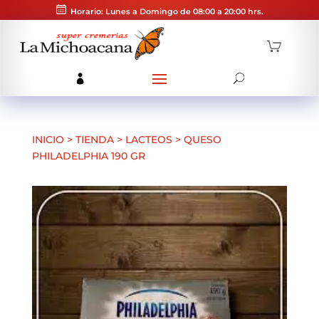
Horario: Lunes a Domingo de 08:00 a 20:00 hrs.
INICIO
>
TIENDA
>
LACTEOS
>
QUESO
PHILADELPHIA 190 GR