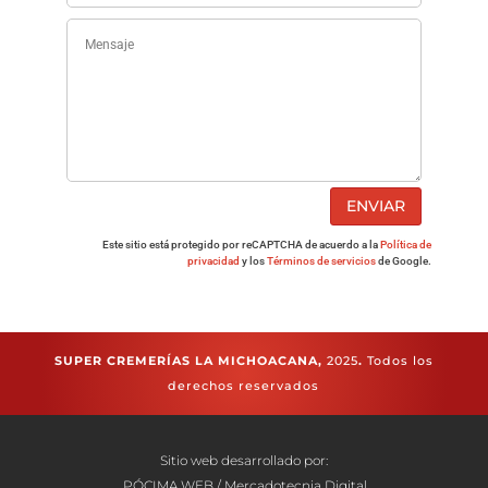
ENVIAR
Este sitio está protegido por reCAPTCHA de acuerdo a la
Política de
privacidad
y los
Términos de servicios
de Google.
SUPER CREMERÍAS LA MICHOACANA,
2025
.
Todos los
derechos reservados
Sitio web desarrollado por:
PÓCIMA WEB / Mercadotecnia Digital