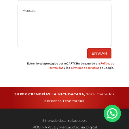
ENVIAR
Este sitio está protegido por reCAPTCHA de acuerdo a la
Política de
privacidad
y los
Términos de servicios
de Google.
SUPER CREMERÍAS LA MICHOACANA,
2025
.
Todos los
derechos reservados
Sitio web desarrollado por:
PÓCIMA WEB / Mercadotecnia Digital