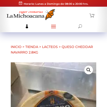
Horario: Lunes a Domingo de 08:00 a 20:00 hrs.
INICIO
>
TIENDA
>
LACTEOS
>
QUESO CHEDDAR
NAVARRO 2.8KG