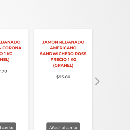
EBANADO
JAMON REBANADO
A CORONA
AMERICANO
O 1 KG
SANDWICHERO ROSS
NEL)
PRECIO 1 KG
(GRANEL)
7.70
$
93.80
SALCHICH
SAN AN
PRECIO
(GRAN
$
55.
l carrito
Añadir al carrito
Añadir al 