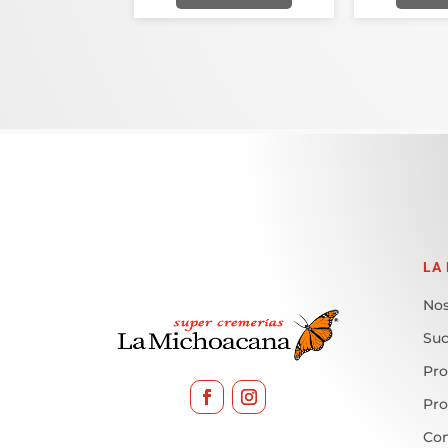
LA
Nos
Suc
Pro
Pr
Con