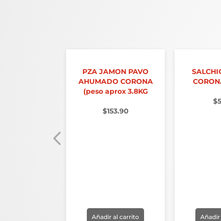
PZA JAMON PAVO
SALCHI
AHUMADO CORONA
CORON
(peso aprox 3.8KG
$
$
153.90
 JAMON
TELLANO
UCIA (peso
x. 6.800
90.30
r al carrito
Añadir al carrito
Añadir 