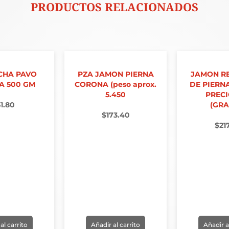
PRODUCTOS RELACIONADOS
CHA PAVO
PZA JAMON PIERNA
JAMON R
A 500 GM
CORONA (peso aprox.
DE PIERN
5.450
PRECI
51.80
(GRA
$
173.40
$
21
al carrito
Añadir al carrito
Añadir a