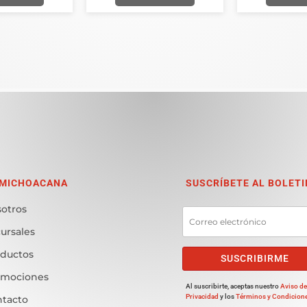
 MICHOACANA
SUSCRÍBETE AL BOLETI
otros
ursales
ductos
SUSCRIBIRME
omociones
Al suscribirte, aceptas nuestro
Aviso d
Privacidad
y los
Términos y Condicion
tacto