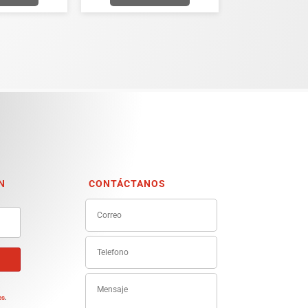
N
CONTÁCTANOS
e
es
.