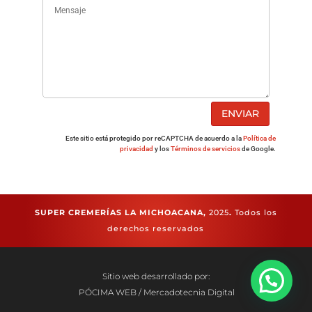
ENVIAR
Este sitio está protegido por reCAPTCHA de acuerdo a la
Política de
privacidad
y los
Términos de servicios
de Google.
SUPER CREMERÍAS LA MICHOACANA,
2025
.
Todos los
derechos reservados
Sitio web desarrollado por:
PÓCIMA WEB / Mercadotecnia Digital