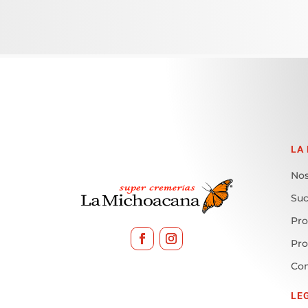
LA
Nos
Suc
Pro
Pr
Con
LE