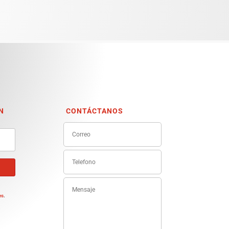
N
CONTÁCTANOS
e
es
.