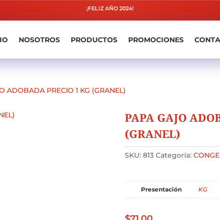
¡FELIZ AÑO 2024!
IO
NOSOTROS
PRODUCTOS
PROMOCIONES
CONT
O ADOBADA PRECIO 1 KG (GRANEL)
PAPA GAJO ADOB
(GRANEL)
SKU:
813
Categoría:
CONGE
Presentación
KG
$
71.00