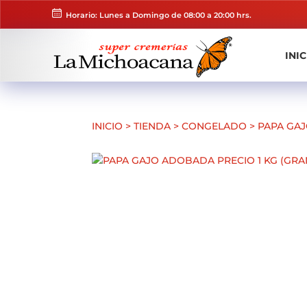
Horario: Lunes a Domingo de 08:00 a 20:00 hrs.
INIC
INICIO
>
TIENDA
>
CONGELADO
>
PAPA GAJ