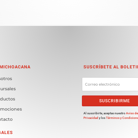
 MICHOACANA
SUSCRÍBETE AL BOLETI
otros
ursales
ductos
SUSCRIBIRME
omociones
Al suscribirte, aceptas nuestro
Aviso d
Privacidad
y los
Términos y Condicion
tacto
GALES