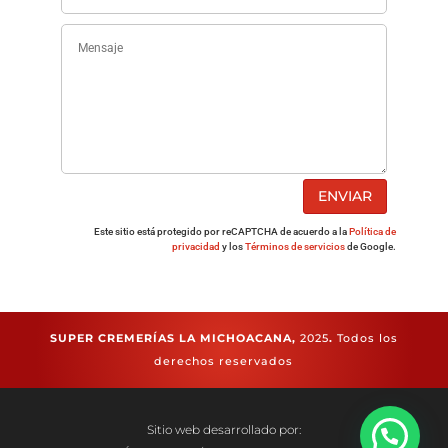
ENVIAR
Este sitio está protegido por reCAPTCHA de acuerdo a la
Política de
privacidad
y los
Términos de servicios
de Google.
SUPER CREMERÍAS LA MICHOACANA,
2025
.
Todos los
derechos reservados
Sitio web desarrollado por: