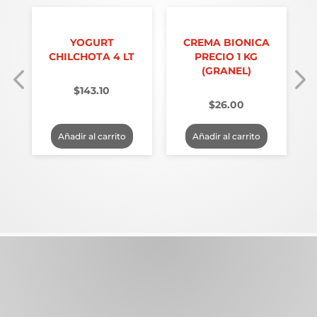
T
YOGURT
CREMA BIONICA
CHILCHOTA 4 LT
PRECIO 1 KG
(GRANEL)
$
143.10
$
26.00
Añadir al carrito
Añadir al carrito