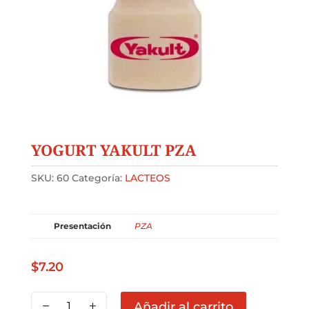
YOGURT YAKULT PZA
SKU:
60
Categoría:
LACTEOS
Presentación
PZA
$
7.20
YOGURT
Añadir al carrito