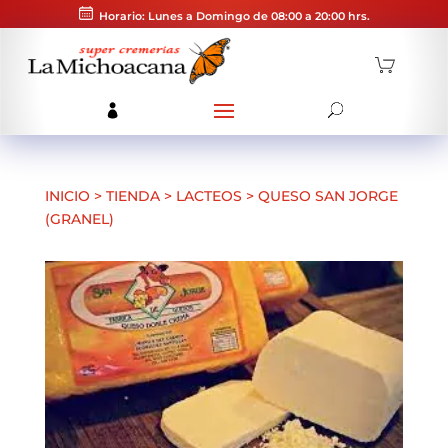
Horario: Lunes a Domingo de 08:00 a 20:00 hrs.
INICIO
>
TIENDA
>
LACTEOS
>
QUESO SAN JORGE
(GRANEL)