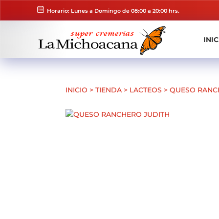
Horario: Lunes a Domingo de 08:00 a 20:00 hrs.
INIC
INICIO
>
TIENDA
>
LACTEOS
>
QUESO RANC