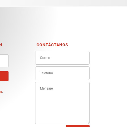
N
CONTÁCTANOS
e
es
.