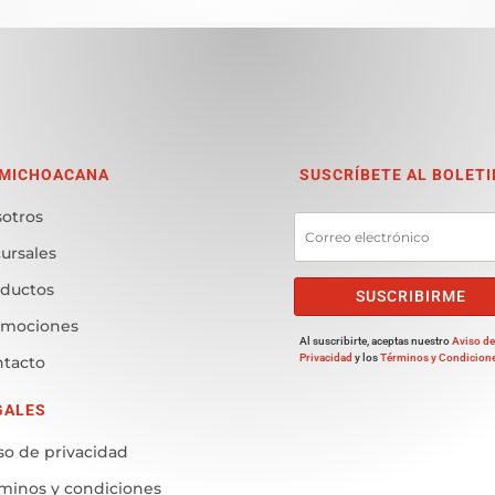
 MICHOACANA
SUSCRÍBETE AL BOLETI
otros
ursales
ductos
SUSCRIBIRME
omociones
Al suscribirte, aceptas nuestro
Aviso d
Privacidad
y los
Términos y Condicion
tacto
GALES
so de privacidad
minos y condiciones