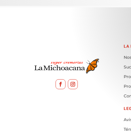
LA
Nos
Suc
Pro
Pr
Con
LE
Avi
Tér