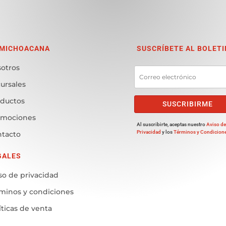
 MICHOACANA
SUSCRÍBETE AL BOLETI
otros
ursales
ductos
SUSCRIBIRME
omociones
Al suscribirte, aceptas nuestro
Aviso d
Privacidad
y los
Términos y Condicion
tacto
GALES
so de privacidad
minos y condiciones
íticas de venta