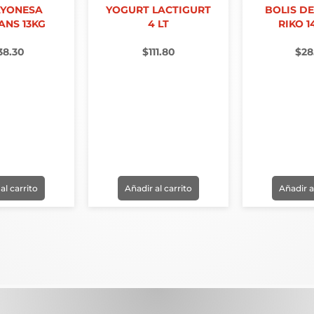
AYONESA
YOGURT LACTIGURT
BOLIS D
ANS 13KG
4 LT
RIKO 1
38.30
$
111.80
$
28
al carrito
Añadir al carrito
Añadir a