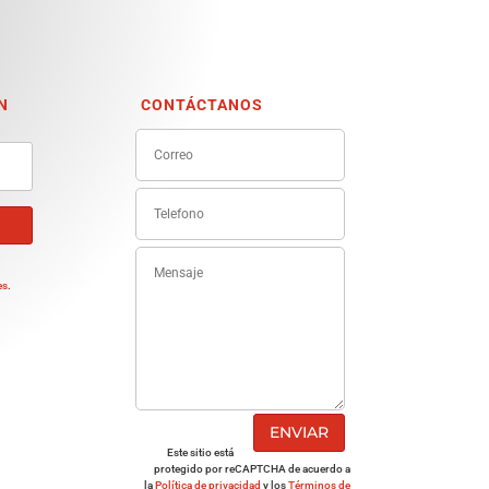
N
CONTÁCTANOS
e
es
.
ENVIAR
Este sitio está
protegido por reCAPTCHA de acuerdo a
la
Política de privacidad
y los
Términos de