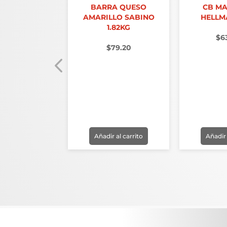
 LALA 1 LT
BARRA QUESO
CB M
AMARILLO SABINO
HELLM
36.90
1.82KG
$
6
$
79.20
r al carrito
Añadir al carrito
Añadir 