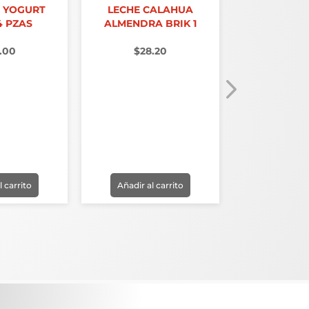
E YOGURT
LECHE CALAHUA
4 PZAS
ALMENDRA BRIK 1
.00
$
28.20
YOGURT D
PETTIT 
$
7.
l carrito
Añadir al carrito
Añadir al 