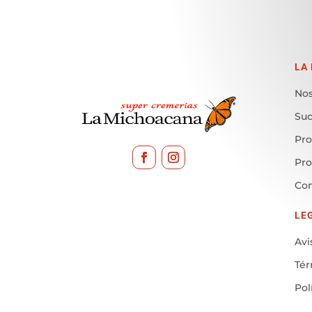
LA
Nos
Suc
Pro
Pr
Con
LE
Avi
Tér
Pol