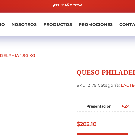
¡FELIZ AÑO 2024!
IO
NOSOTROS
PRODUCTOS
PROMOCIONES
CONT
DELPHIA 1.90 KG
QUESO PHILADEL
SKU:
2175
Categoría:
LACTE
Presentación
PZA
$
202.10