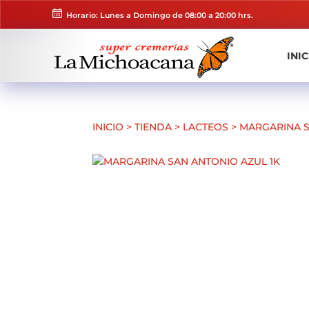
Horario: Lunes a Domingo de 08:00 a 20:00 hrs.
INIC
INICIO
>
TIENDA
>
LACTEOS
>
MARGARINA S