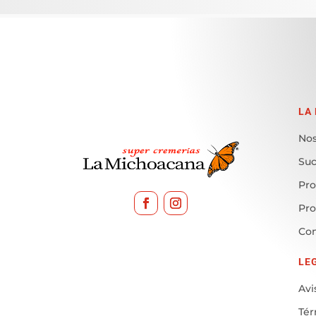
LA
Nos
Suc
Pro
Pr
Con
LE
Avi
Tér