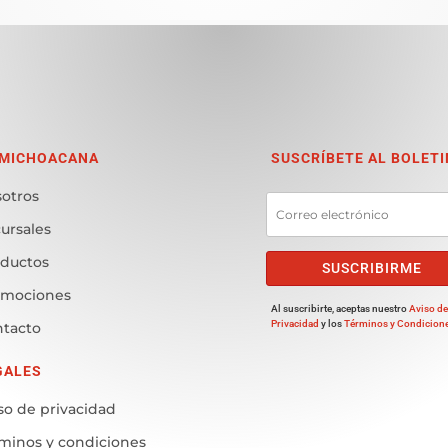
 MICHOACANA
SUSCRÍBETE AL BOLETI
otros
ursales
ductos
SUSCRIBIRME
omociones
Al suscribirte, aceptas nuestro
Aviso d
Privacidad
y los
Términos y Condicion
tacto
GALES
so de privacidad
minos y condiciones