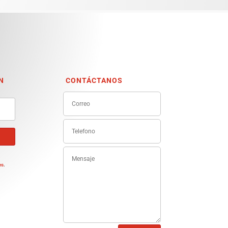
N
CONTÁCTANOS
e
es
.