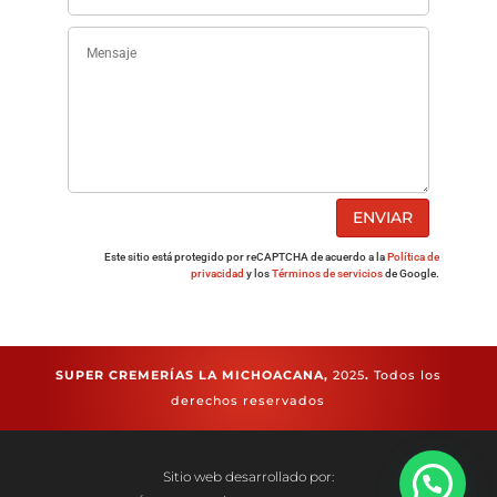
ENVIAR
Este sitio está protegido por reCAPTCHA de acuerdo a la
Política de
privacidad
y los
Términos de servicios
de Google.
SUPER CREMERÍAS LA MICHOACANA,
2025
.
Todos los
derechos reservados
Sitio web desarrollado por: