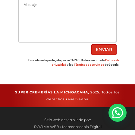
ENVIAR
Este sitio está protegido por reCAPTCHA de acuerdo a la
Política de
privacidad
y los
Términos de servicios
de Google.
SUPER CREMERÍAS LA MICHOACANA,
2025
.
Todos los
derechos reservados
Sitio web desarrollado por:
PÓCIMA WEB / Mercadotecnia Digital