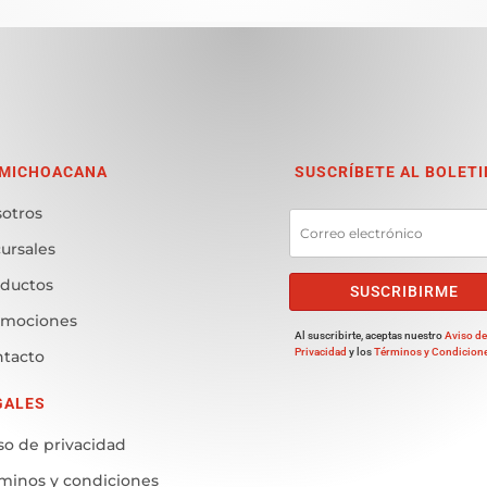
 MICHOACANA
SUSCRÍBETE AL BOLETI
otros
ursales
ductos
SUSCRIBIRME
omociones
Al suscribirte, aceptas nuestro
Aviso d
Privacidad
y los
Términos y Condicion
tacto
GALES
so de privacidad
minos y condiciones