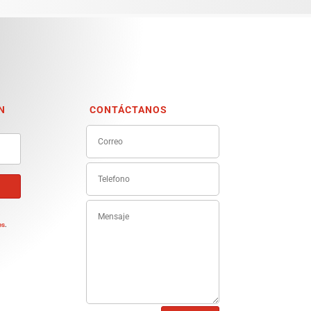
N
CONTÁCTANOS
e
es
.