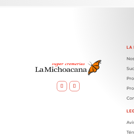
LA
Nos
Suc
Pro
Pr
Con
LE
Avi
Tér