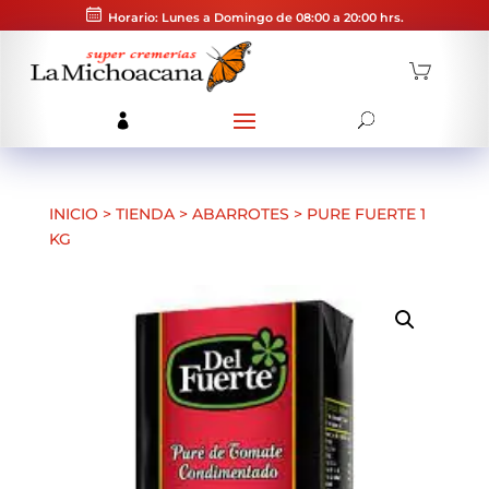
Horario: Lunes a Domingo de 08:00 a 20:00 hrs.
INICIO
>
TIENDA
>
ABARROTES
>
PURE FUERTE 1
KG