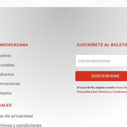
 MICHOACANA
SUSCRÍBETE AL BOLETI
otros
ursales
ductos
SUSCRIBIRME
omociones
Al suscribirte, aceptas nuestro
Aviso d
Privacidad
y los
Términos y Condicion
tacto
GALES
so de privacidad
minos y condiciones