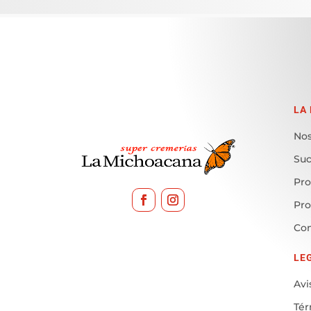
LA
Nos
Suc
Pro
Pr
Con
LE
Avi
Tér