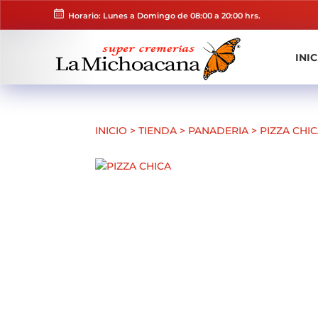
Horario: Lunes a Domingo de 08:00 a 20:00 hrs.
INIC
INICIO
>
TIENDA
>
PANADERIA
>
PIZZA CHI