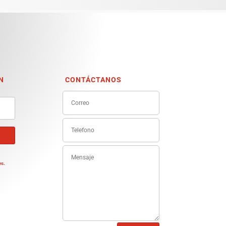
N
CONTÁCTANOS
e
es
.