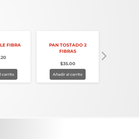
LE FIBRA
PAN TOSTADO 2
GALLETA
FIBRAS
.20
$
6.
$
35.00
l carrito
Añadir al carrito
Añadir al 