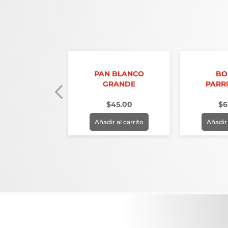
ANCO CHICO
PAN BLANCO
BO
GRANDE
PARR
36.00
$
45.00
$
6
r al carrito
Añadir al carrito
Añadir 