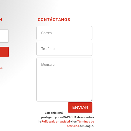
N
CONTÁCTANOS
e
es
.
ENVIAR
Este sitio está
protegido por reCAPTCHA de acuerdo a
la
Política de privacidad
y los
Términos de
servicios
de Google.