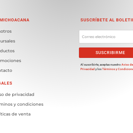
 MICHOACANA
SUSCRÍBETE AL BOLETI
otros
ursales
ductos
SUSCRIBIRME
omociones
Al suscribirte, aceptas nuestro
Aviso d
Privacidad
y los
Términos y Condicion
tacto
GALES
so de privacidad
minos y condiciones
íticas de venta