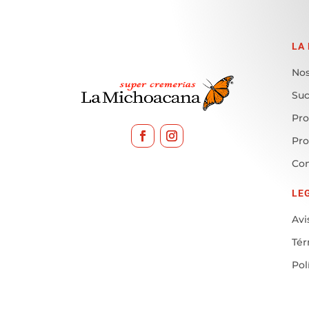
LA
Nos
Suc
Pro
Pr
Con
LE
Avi
Tér
Pol