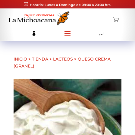
Horario: Lunes a Domingo de 08:00 a 20:00 hrs.
INICIO
>
TIENDA
>
LACTEOS
>
QUESO CREMA
(GRANEL)