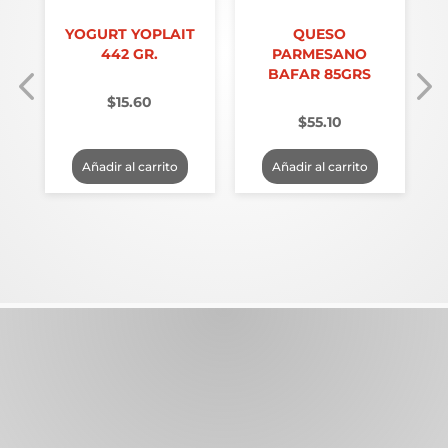
A
YOGURT YOPLAIT
QUESO
A
442 GR.
PARMESANO
BAFAR 85GRS
$
15.60
$
55.10
Añadir al carrito
Añadir al carrito