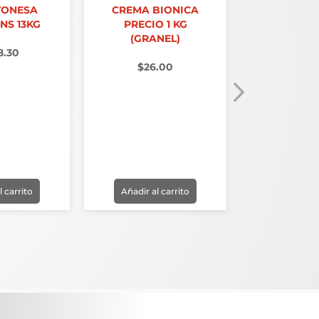
YONESA
CREMA BIONICA
NS 13KG
PRECIO 1 KG
(GRANEL)
8.30
$
26.00
YOGURT DA
GR
$
4.
l carrito
Añadir al carrito
Añadir al 