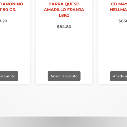
 DANONINO
BARRA QUESO
CB MA
T 90 GR.
AMARILLO FRANJA
HELLMA
1.8KG
7.20
$
63
$
84.80
al carrito
Añadir al carrito
Añadir a