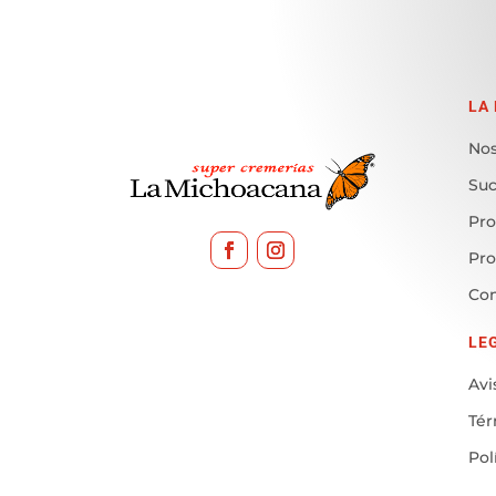
LA
Nos
Suc
Pro
Pr
Con
LE
Avi
Tér
Pol