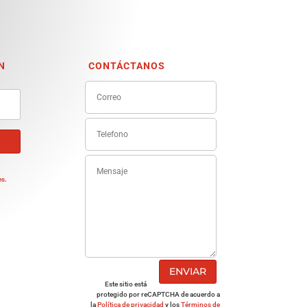
N
CONTÁCTANOS
e
es
.
ENVIAR
Este sitio está
protegido por reCAPTCHA de acuerdo a
la
Política de privacidad
y los
Términos de