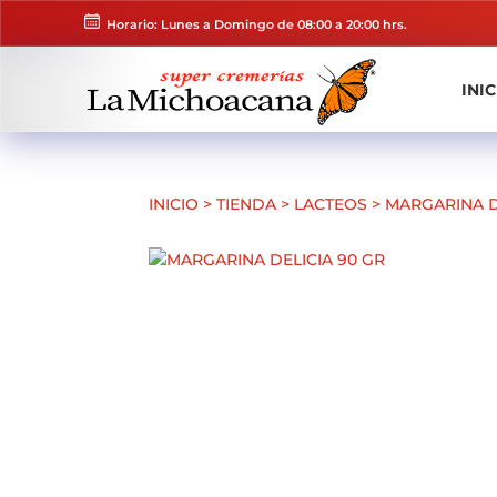
Horario: Lunes a Domingo de 08:00 a 20:00 hrs.
INIC
INICIO
>
TIENDA
>
LACTEOS
>
MARGARINA D