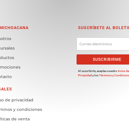
 MICHOACANA
SUSCRÍBETE AL BOLETI
otros
ursales
ductos
SUSCRIBIRME
omociones
Al suscribirte, aceptas nuestro
Aviso d
Privacidad
y los
Términos y Condicion
tacto
GALES
so de privacidad
minos y condiciones
íticas de venta